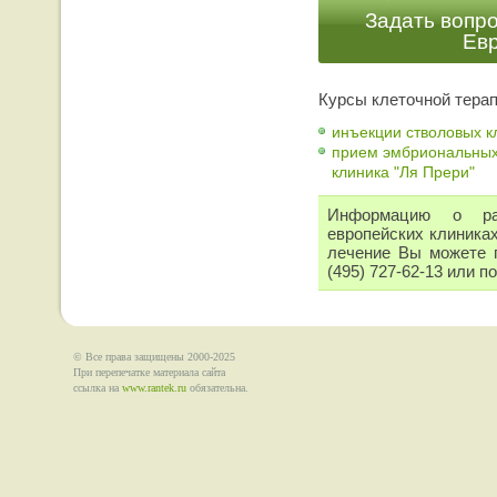
Задать вопро
Ев
Курсы клеточной тера
инъекции стволовых кл
прием эмбриональных к
клиника "Ля Прери"
Информацию о ра
европейских клиниках
лечение Вы можете п
(495) 727-62-13 или п
© Все права защищены 2000-2025
При перепечатке материала сайта
ссылка на
www.rantek.ru
обязательна.