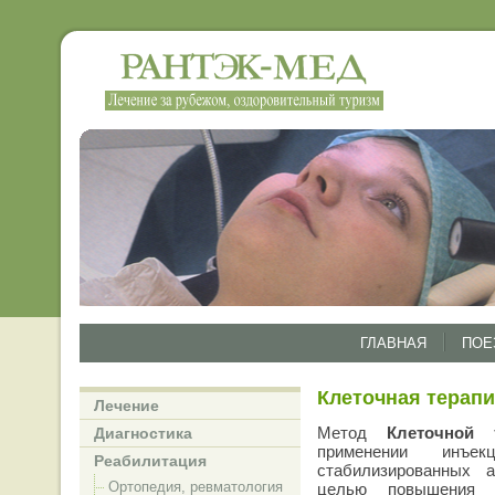
ГЛАВНАЯ
ПОЕ
Клеточная терапия
Лечение
Метод
Клеточной 
Диагностика
применении инъе
Реабилитация
стабилизированных 
Ортопедия, ревматология
целью повышения и