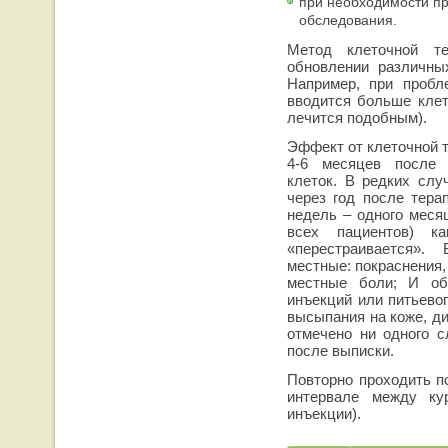
при необходимости п
обследования.
Метод клеточной т
обновлении различных
Например, при пробл
вводится больше клет
лечится подобным).
Эффект от клеточной т
4-6 месяцев после 
клеток. В редких слу
через год после тера
недель – одного меся
всех пациентов) ка
«перестраивается»
местные: покраснения,
местные боли; И об
инъекций или питьево
высыпания на коже, ди
отмечено ни одного с
после выписки.
Повторно проходить п
интервале между ку
инъекции).