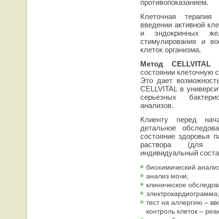
противопоказанием.
Клеточная терапия
введении активной кле
и эндокринных ж
стимулирования и во
клеток организма.
Метод CELLVITAL
п
состоянии клеточную с
Это дает возможност
CELLVITAL в универси
серьезных бактери
анализов.
Клиенту перед нач
детальное обследов
состояние здоровья п
раствора (для к
индивидуальный состав
биохимический анализ
анализ мочи;
клиническое обследов
электрокардиограмма
тест на аллергию – в
контроль клеток – реа