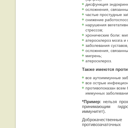
дисфункция эндокрин
осложнения, связанны
частые простудные за
снижение работоспосо
нарушения вегетативн
стрессов;
хронические боли: миг
атеросклероз мозга и
заболевания суставов,
осложнения, связанны
мигрень;
атеросклероз.
Также имеются проти
все аутоиммунные за
все острые инфекцио
противопоказан всем
иммунных заболевани
*Пример
: нельзя про
принимающим гидро
иммунитет).
Доброкачестве
противозачаточн