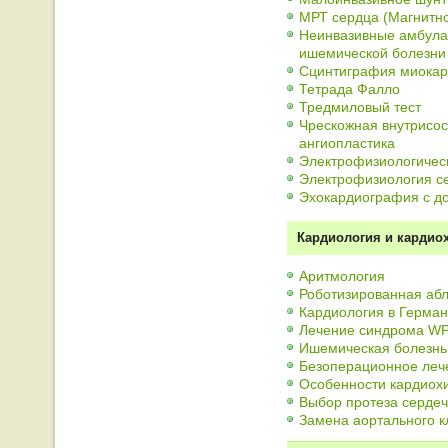
МРТ сердца (Магнитн
Неинвазивные амбула
ишемической болезни
Сцинтиграфия миока
Тетрада Фалло
Тредмиловый тест
Чрескожная внутрисо
ангиопластика
Электрофизиологичес
Электрофизиология с
Эхокардиография с д
Кардиология и кардиох
Аритмология
Роботизированная аб
Кардиология в Герма
Лечение синдрома W
Ишемическая болезнь
Безоперационное леч
Особенности кардиохи
Выбор протеза сердеч
Замена аортального к