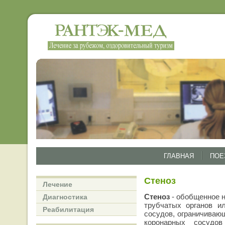
ГЛАВНАЯ
ПОЕ
Стеноз
Лечение
Стеноз
- обобщенное н
Диагностика
трубчатых органов и
Реабилитация
сосудов, ограничивающ
коронарных сосуд