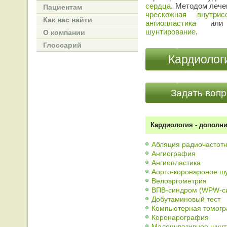
сердца
. Методом лече
Пациентам
чрескожная внутрис
Как нас найти
ангиопластика
ил
шунтирование
.
О компании
Глоссарий
Кардиолог
Задать вопр
Кардиология - дополни
Абляция радиочастот
Ангиография
Ангиопластика
Аорто-коронароное ш
Велоэргометрия
ВПВ-синдром (WPW-с
Добутаминовый тест
Компьютерная томогр
Коронарография
Малоинвазивное шунт