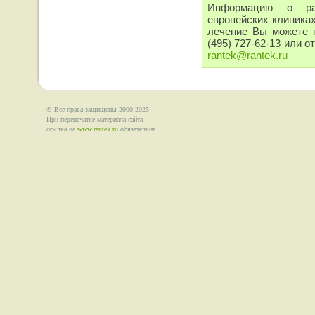
Информацию о ра
европейских клиниках
лечение Вы можете п
(495) 727-62-13 или 
rantek@
rantek.ru
© Все права защищены 2000-2025
При перепечатке материала сайта
ссылка на
www.rantek.ru
обязательна.